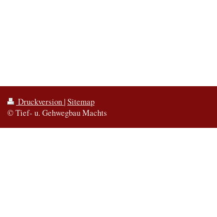
Druckversion
|
Sitemap
© Tief- u. Gehwegbau Machts